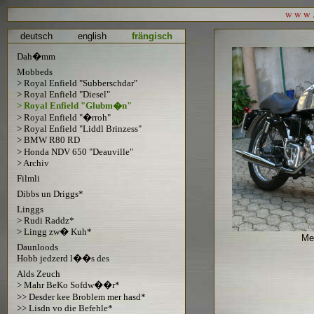
w w w . 
deutsch
english
frängisch
Dah�mm
Mobbeds
> Royal Enfield "Subberschdar"
> Royal Enfield "Diesel"
> Royal Enfield "Glubm�n"
> Royal Enfield "�rroh"
> Royal Enfield "Liddl Brinzess"
> BMW R80 RD
> Honda NDV 650 "Deauville"
> Archiv
Filmli
Dibbs un Driggs*
Linggs
> Rudi Raddz*
> Lingg zw� Kuh*
Mei
Daunloods
Hobb jedzerd l��s des
Alds Zeuch
> Mahr BeKo Sofdw��r*
>> Desder kee Broblem mer hasd*
>> Lisdn vo die Befehle*