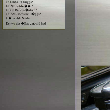
>> Dibbs un Driggs*
> CNC Sofdw��r*
> Faro BauerG�idsch*
> CAM2Measure H�ggs*
> �lla alde Seidn
Der wo des �llas gmachd had