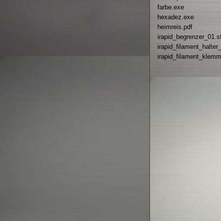
farbe.exe
hexadez.exe
heimreis.pdf
irapid_begrenzer_01.st
irapid_filament_halter_
irapid_filament_klemm