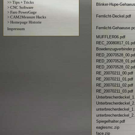
>> Tips + Tricks
Blinker-Hupe-Gehaeus
> CNC Software
> Faro PowerGage
Fernlicht-Deckel.pdf
> CAM2Measure Hacks
> Homepage Historie
Fernlicht-Gehaeuse.pd
Impressum
MUFFLER06.pdf
REC_20080817_01.pd
Bowdenzugverbinder.p
RED_20070528_00.pd
RED_20070528_01.pd
RED_20070528_02.pd
RE_20070211_00.pdf
RE_20070211_01.pdf
RE_20070211_02.pdf
RE_20070211_03.pdf
Unterbrecherdeckel_1
Unterbrecherdeckel_2
unterbrecherdeckel_1.
unterbrecherdeckel_2.
Spiegelhalter.pdf
eaglesmc.zip
face.zip