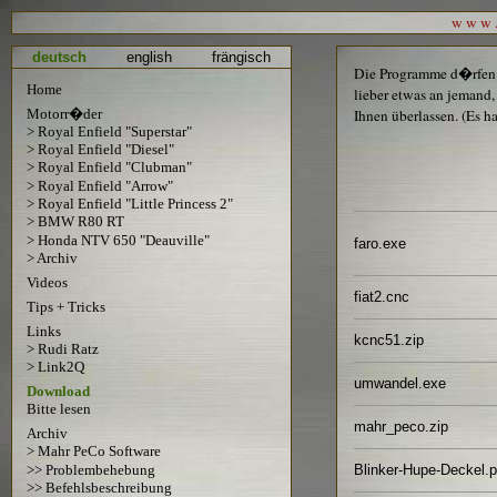
w w w . 
deutsch
english
frängisch
Die Programme d�rfen k
Home
lieber etwas an jemand,
Motorr�der
Ihnen überlassen. (Es ha
> Royal Enfield "Superstar"
> Royal Enfield "Diesel"
> Royal Enfield "Clubman"
> Royal Enfield "Arrow"
> Royal Enfield "Little Princess 2"
> BMW R80 RT
> Honda NTV 650 "Deauville"
faro.exe
> Archiv
Videos
fiat2.cnc
Tips + Tricks
Links
kcnc51.zip
> Rudi Ratz
> Link2Q
umwandel.exe
Download
Bitte lesen
mahr_peco.zip
Archiv
> Mahr PeCo Software
>> Problembehebung
Blinker-Hupe-Deckel.p
>> Befehlsbeschreibung